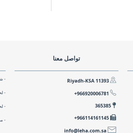
تواصل معنا
شر
11393 Riyadh-KSA
لح
966920006781+
365385
لح
966114161145+
مص
info@leha.com.sa